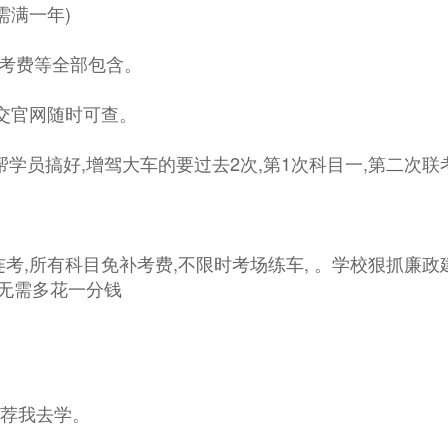
需满一年)
,补考费等全部包含。
成绩交官网随时可查。
学员搞好,增驾大车的要过去2次,第1次科目一,第二次联考
连考,所有科目免补考费,不限时考场练车, 。学校狠抓廉政
,无需多花一分钱
推荐我去学。