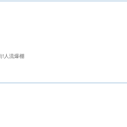
街!人流爆棚