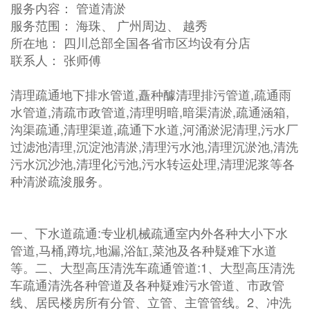
服务内容： 管道清淤
服务范围： 海珠、 广州周边、 越秀
所在地： 四川总部全国各省市区均设有分店
联系人： 张师傅
清理疏通地下排水管道,矗种醵清理排污管道,疏通雨
水管道,清疏市政管道,清理明暗,暗渠清淤,疏通涵箱,
沟渠疏通,清理渠道,疏通下水道,河涌淤泥清理,污水厂
过滤池清理,沉淀池清淤,清理污水池,清理沉淤池,清洗
污水沉沙池,清理化污池,污水转运处理,清理泥浆等各
种清淤疏浚服务。
一、下水道疏通:专业机械疏通室内外各种大小下水
管道,马桶,蹲坑,地漏,浴缸,菜池及各种疑难下水道
等。二、大型高压清洗车疏通管道:1、大型高压清洗
车疏通清洗各种管道及各种疑难污水管道、市政管
线、居民楼房所有分管、立管、主管管线。2、冲洗