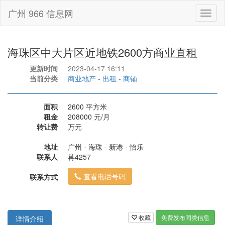
广州 966 信息网
Toggl
naviga
海珠区中大片区近地铁2600方商业直租
更新时间
2023-04-17 16:11
当前分类
商业地产
-
出租
-
商铺
面积
2600 平方米
租金
208000 元/月
转让费
万元
地址
广州 - 海珠 - 新港 - 怡乐
联系人
苒4257
查看电话号码
联系方式
收藏
免费发布同类信息
详情介绍