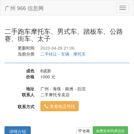
广州 966 信息网
Toggl
naviga
二手跑车摩托车、男式车、踏板车、公路
赛、街车、太子
更新时间
2023-04-26 21:06
当前分类
二手转让
-
车辆
-
摩托车
成色
8成新
价格
1000 元
地址
广州 - 海珠 - 南洲 - 后滘
联系人
二手摩托专卖店
查看电话号码
联系方式
收藏
免费发布同类信息
详情介绍