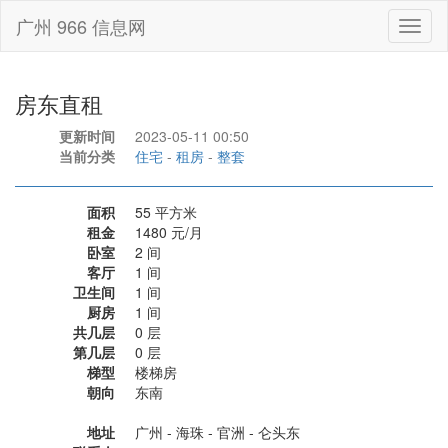
广州 966 信息网
Toggl
naviga
房东直租
更新时间
2023-05-11 00:50
当前分类
住宅
-
租房
-
整套
面积
55 平方米
租金
1480 元/月
卧室
2 间
客厅
1 间
卫生间
1 间
厨房
1 间
共几层
0 层
第几层
0 层
梯型
楼梯房
朝向
东南
地址
广州 - 海珠 - 官洲 - 仑头东