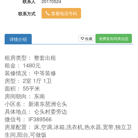
联系人
20170524
查看电话号码
联系方式
收藏
免费发布同类信息
详情介绍
租房类型： 整套出租
租金： 1480元
装修情况： 中等装修
房型： 2室 1厅 1卫
面积： 55平米
房间朝向： 东南
小区名： 新港东琶洲仑头
具体地点： 仑头村委旁边
微信号： IF389566
房屋配置： 床,空调,冰箱,洗衣机,热水器,宽带,独立卫
生间,阳台,可做饭