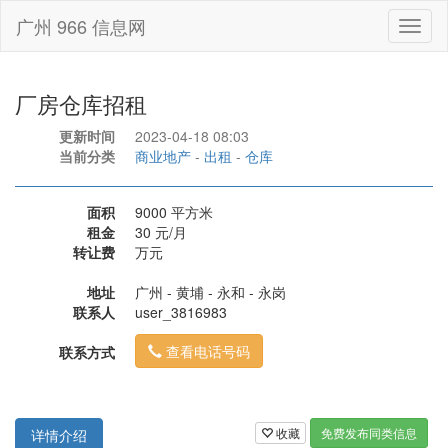
广州 966 信息网
Toggl
naviga
厂房仓库招租
更新时间
2023-04-18 08:03
当前分类
商业地产
-
出租
-
仓库
面积
9000 平方米
租金
30 元/月
转让费
万元
地址
广州 - 黄埔 - 永和 - 永岗
联系人
user_3816983
查看电话号码
联系方式
收藏
免费发布同类信息
详情介绍