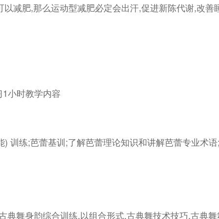
以减肥,那么运动型减肥必定会出汗,促进新陈代谢,改善睡
习1小时教学内容
) 训练;芭蕾基训;了解芭蕾理论知识和讲解芭蕾专业术语
练,古典舞身韵综合训练,以组合形式,古典舞技术技巧,古典