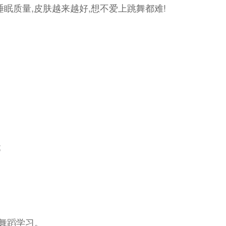
眠质量,皮肤越来越好,想不爱上跳舞都难!
;
舞舞蹈学习。